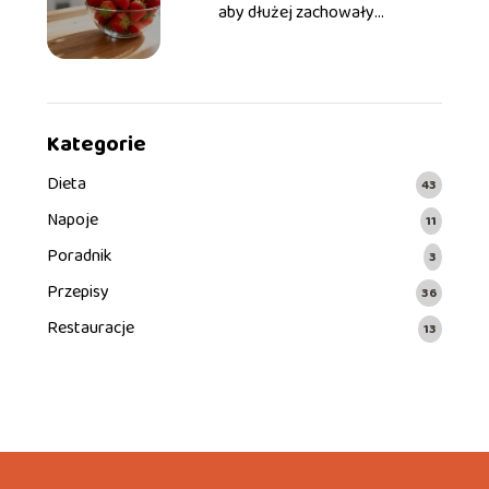
aby dłużej zachowały
świeżość?
Kategorie
Dieta
43
Napoje
11
Poradnik
3
Przepisy
36
Restauracje
13