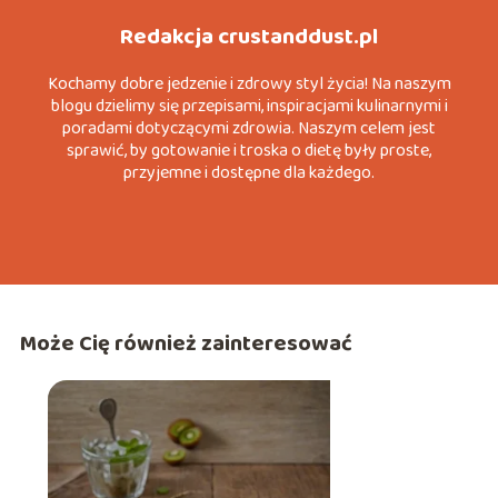
Redakcja crustanddust.pl
Kochamy dobre jedzenie i zdrowy styl życia! Na naszym
blogu dzielimy się przepisami, inspiracjami kulinarnymi i
poradami dotyczącymi zdrowia. Naszym celem jest
sprawić, by gotowanie i troska o dietę były proste,
przyjemne i dostępne dla każdego.
Może Cię również zainteresować