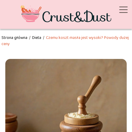
Strona główna
/
Dieta
/
Czemu koszt masła jest wysoki? Powody dużej
ceny