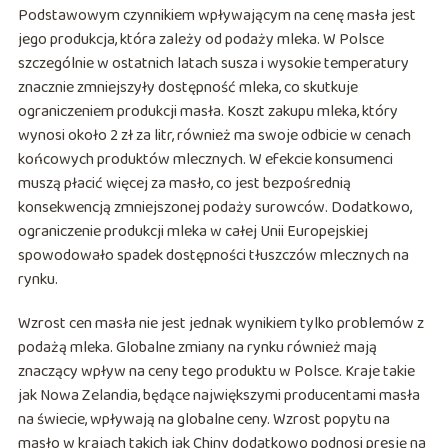
Podstawowym czynnikiem wpływającym na cenę masła jest
jego produkcja, która zależy od podaży mleka. W Polsce
szczególnie w ostatnich latach susza i wysokie temperatury
znacznie zmniejszyły dostępność mleka, co skutkuje
ograniczeniem produkcji masła. Koszt zakupu mleka, który
wynosi około 2 zł za litr, również ma swoje odbicie w cenach
końcowych produktów mlecznych. W efekcie konsumenci
muszą płacić więcej za masło, co jest bezpośrednią
konsekwencją zmniejszonej podaży surowców. Dodatkowo,
ograniczenie produkcji mleka w całej Unii Europejskiej
spowodowało spadek dostępności tłuszczów mlecznych na
rynku.
Wzrost cen masła nie jest jednak wynikiem tylko problemów z
podażą mleka. Globalne zmiany na rynku również mają
znaczący wpływ na ceny tego produktu w Polsce. Kraje takie
jak Nowa Zelandia, będące największymi producentami masła
na świecie, wpływają na globalne ceny. Wzrost popytu na
masło w krajach takich jak Chiny dodatkowo podnosi presję na