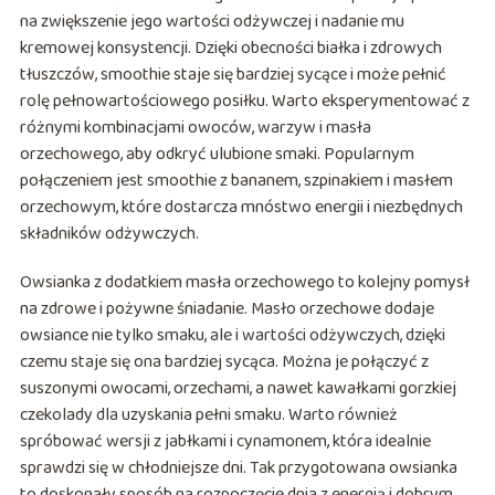
na zwiększenie jego wartości odżywczej i nadanie mu
kremowej konsystencji. Dzięki obecności białka i zdrowych
tłuszczów, smoothie staje się bardziej sycące i może pełnić
rolę pełnowartościowego posiłku. Warto eksperymentować z
różnymi kombinacjami owoców, warzyw i masła
orzechowego, aby odkryć ulubione smaki. Popularnym
połączeniem jest smoothie z bananem, szpinakiem i masłem
orzechowym, które dostarcza mnóstwo energii i niezbędnych
składników odżywczych.
Owsianka z dodatkiem masła orzechowego to kolejny pomysł
na zdrowe i pożywne śniadanie. Masło orzechowe dodaje
owsiance nie tylko smaku, ale i wartości odżywczych, dzięki
czemu staje się ona bardziej sycąca. Można je połączyć z
suszonymi owocami, orzechami, a nawet kawałkami gorzkiej
czekolady dla uzyskania pełni smaku. Warto również
spróbować wersji z jabłkami i cynamonem, która idealnie
sprawdzi się w chłodniejsze dni. Tak przygotowana owsianka
to doskonały sposób na rozpoczęcie dnia z energią i dobrym