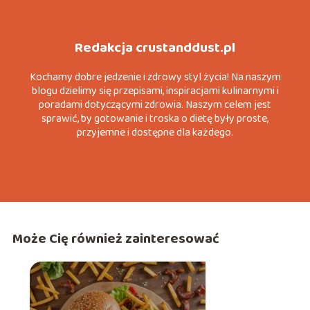
Redakcja crustanddust.pl
Kochamy dobre jedzenie i zdrowy styl życia! Na naszym
blogu dzielimy się przepisami, inspiracjami kulinarnymi i
poradami dotyczącymi zdrowia. Naszym celem jest
sprawić, by gotowanie i troska o dietę były proste,
przyjemne i dostępne dla każdego.
Może Cię również zainteresować