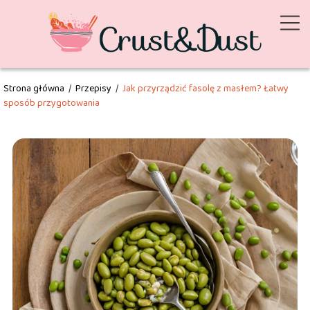
Strona główna
/
Przepisy
/
Jak przyrządzić fasolę z masłem? Łatwy
sposób przygotowania