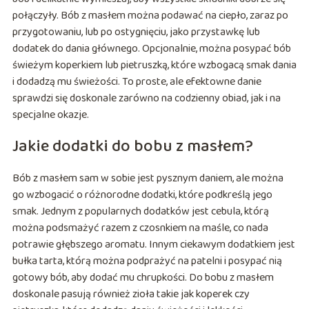
połączyły. Bób z masłem można podawać na ciepło, zaraz po
przygotowaniu, lub po ostygnięciu, jako przystawkę lub
dodatek do dania głównego. Opcjonalnie, można posypać bób
świeżym koperkiem lub pietruszką, które wzbogacą smak dania
i dodadzą mu świeżości. To proste, ale efektowne danie
sprawdzi się doskonale zarówno na codzienny obiad, jak i na
specjalne okazje.
Jakie dodatki do bobu z masłem?
Bób z masłem sam w sobie jest pysznym daniem, ale można
go wzbogacić o różnorodne dodatki, które podkreślą jego
smak. Jednym z popularnych dodatków jest cebula, którą
można podsmażyć razem z czosnkiem na maśle, co nada
potrawie głębszego aromatu. Innym ciekawym dodatkiem jest
bułka tarta, którą można podprażyć na patelni i posypać nią
gotowy bób, aby dodać mu chrupkości. Do bobu z masłem
doskonale pasują również zioła takie jak koperek czy