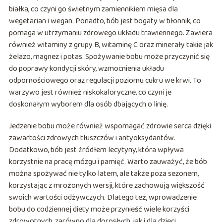
białka, co czyni go świetnym zamiennikiem mięsa dla
wegetarian i wegan. Ponadto, bób jest bogaty w błonnik, co
pomaga w utrzymaniu zdrowego układu trawiennego. Zawiera
również witaminy z grupy B, witaminę C oraz minerały takie jak
żelazo, magnez i potas. Spożywanie bobu może przyczynić się
do poprawy kondycji skóry, wzmocnienia układu
odpornościowego oraz regulacji poziomu cukru we krwi. To
warzywo jest również niskokaloryczne, co czyni je
doskonałym wyborem dla osób dbających o linię.
Jedzenie bobu może również wspomagać zdrowie serca dzięki
zawartości zdrowych tłuszczów i antyoksydantów.
Dodatkowo, bób jest źródłem lecytyny, która wpływa
korzystnie na pracę mózgu i pamięć. Warto zauważyć, że bób
można spożywać nie tylko latem, ale także poza sezonem,
korzystając z mrożonych wersji, które zachowują większość
swoich wartości odżywczych. Dlatego też, wprowadzenie
bobu do codziennej diety może przynieść wiele korzyści
zdrowotnych, zarówno dla dorosłych, jak i dla dzieci.