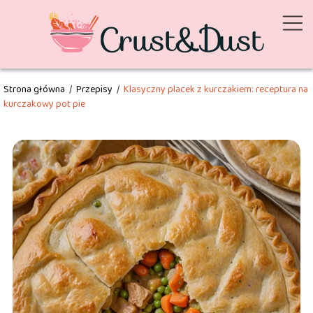
Strona główna
/
Przepisy
/
Klasyczny placek z kurczakiem: receptura na
kurczakowy pot pie