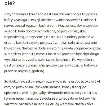
pie?
Przygotowanie kruchego ciasta na chicken pot pie to proces,
który wymaga precyzji, ale nie powinien sprawiać trudności
nawet początkującym kucharzom. Ważne jest, aby wszystkie
składniki były dobrze schłodzone, co pozwoli uzyskać
odpowiednią konsystencję ciasta. Masło należy pokroić w
drobną kostkę i szybko połączyć z mąką i solą, aż powstanie
kruszonka. Następnie dodaje się zimną wodę, stopniowo łącząc
składniki w jednolitą masę. Ciasto nie powinno być zbyt długo
wyrabiane, aby zachowało swoją kruchość. Po wyrobieniu
ciasto należy owinąć folią spożywczą i schłodzić w lodówce
przez co najmniej godzinę.
Schłodzone ciasto należy rozwałkować na grubość około 3-4
mm, co pozwoli na uzyskanie idealnej konsystencji po
upieczeniu. Ważne jest, aby równomiernie rozłożyć ciasto w
formie, upewniając się, że dobrze przylega do jej boków. Na
wierzchu nadzienia układa się drugą warstwę ciasta, które