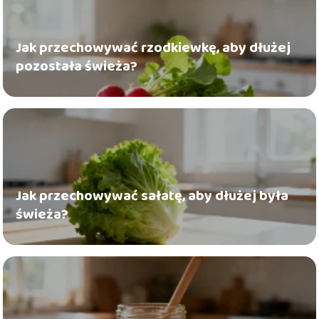
Jak przechowywać rzodkiewkę, aby dłużej
pozostała świeża?
Jak przechowywać sałatę, aby dłużej była
świeża?