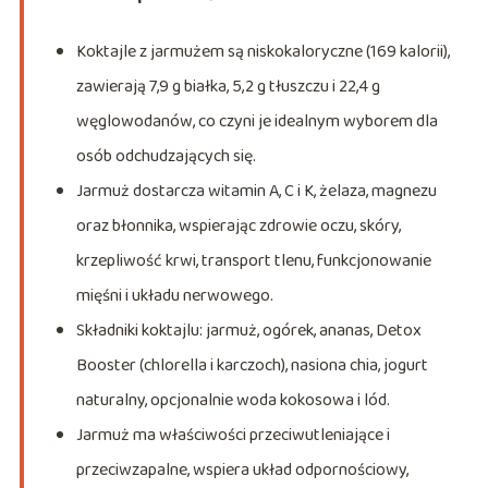
Koktajle z jarmużem są niskokaloryczne (169 kalorii),
zawierają 7,9 g białka, 5,2 g tłuszczu i 22,4 g
węglowodanów, co czyni je idealnym wyborem dla
osób odchudzających się.
Jarmuż dostarcza witamin A, C i K, żelaza, magnezu
oraz błonnika, wspierając zdrowie oczu, skóry,
krzepliwość krwi, transport tlenu, funkcjonowanie
mięśni i układu nerwowego.
Składniki koktajlu: jarmuż, ogórek, ananas, Detox
Booster (chlorella i karczoch), nasiona chia, jogurt
naturalny, opcjonalnie woda kokosowa i lód.
Jarmuż ma właściwości przeciwutleniające i
przeciwzapalne, wspiera układ odpornościowy,