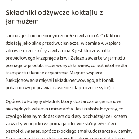
Składniki odżywcze koktajlu z
jarmużem
Jarmuż jest nieocenionym źródłem witamin A, C i K, które
działają jako silne przeciwutleniacze. Witamina A wspiera
zdrowie oczu i skóry, a witamina K jest kluczowa dla
prawidłowego krzepnięcia krwi. Żelazo zawarte w jarmużu
pomaga w produkcji czerwonych krwinek, co jest istotne dla
transportu tlenu w organizmie. Magnez wspiera
funkcjonowanie mięśni i układu nerwowego, a błonnik
pokarmowy poprawia trawienie i daje uczucie sytości.
Ogórek to kolejny składnik, który dostarcza organizmowi
niezbędnych witamin i minerałów. Jest niskokaloryczny, co
czyni go idealnym dodatkiem do diety odchudzającej. Krzem
zawarty w ogórku wspomaga zdrowie skóry, włosów i
paznokci. Ananas, oprócz słodkiego smaku, dostarcza witaminy
C i manganu, które są kluczowe dla zdrowego metabolizmu