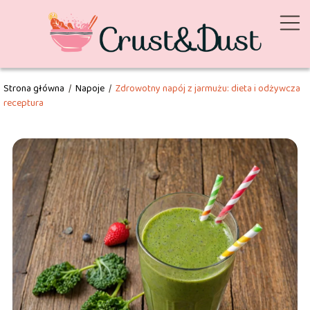
Strona główna
/
Napoje
/
Zdrowotny napój z jarmużu: dieta i odżywcza
receptura