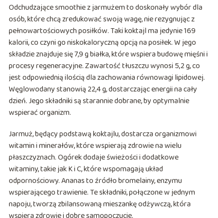
Odchudzające smoothie z jarmużem to doskonały wybór dla
osób, które chcą zredukować swoją wagę, nie rezygnując z
pełnowartościowych posiłków. Taki koktajl ma jedynie 169
kalorii, co czyni go niskokaloryczną opcją na posiłek. W jego
składzie znajduje się 7,9 g białka, które wspiera budowę mięśni i
procesy regeneracyjne. Zawartość tłuszczu wynosi 5,2 g, co
jest odpowiednią ilością dla zachowania równowagi lipidowej.
Węglowodany stanowią 22,4 g, dostarczając energii na cały
dzień. Jego składniki są starannie dobrane, by optymalnie
wspierać organizm.
Jarmuż, będący podstawą koktajlu, dostarcza organizmowi
witamin i minerałów, które wspierają zdrowie na wielu
płaszczyznach. Ogórek dodaje świeżości i dodatkowe
witaminy, takie jak K i C, które wspomagają układ
odpornościowy. Ananas to źródło bromelainy, enzymu
wspierającego trawienie. Te składniki, połączone w jednym
napoju, tworzą zbilansowaną mieszankę odżywczą, która
wspiera zdrowie i dobre samopoczucie.